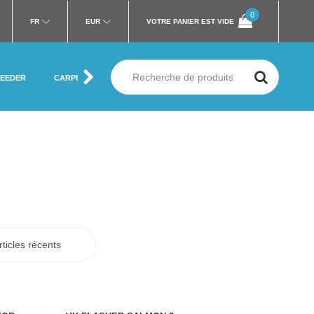
0
FR
EUR
VOTRE PANIER EST VIDE
FEEDER
CARPE
MER
SILURE
MOUCHE
VÊTEMENT