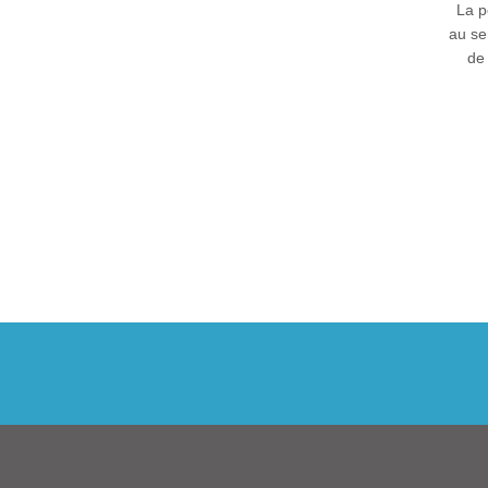
La
p
au se
de