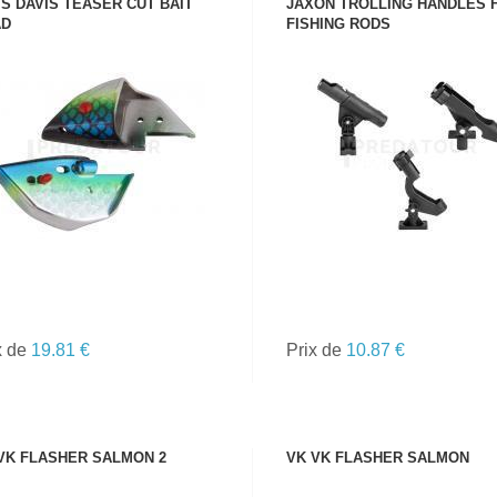
S DAVIS TEASER CUT BAIT
JAXON TROLLING HANDLES 
AD
FISHING RODS
VOIR LE PRODUIT
VOIR LE PRODUIT
TOUTES LES
CANNES
x de
19.81 €
Prix de
10.87 €
VK FLASHER SALMON 2
VK VK FLASHER SALMON