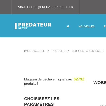
OFFICE@PREDATEUR-PECHE.FR
E-MAIL:
NOUVELLES
P
PAGE D'ACCUEIL
PRODUITS
LEURRES PAR ESPÈCE
62792
Magasin de pêche en ligne avec
WOBB
produits !
CHOISISSEZ LES
PARAMÈTRES