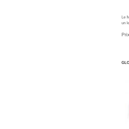
Le M
un l
Pri
GLO