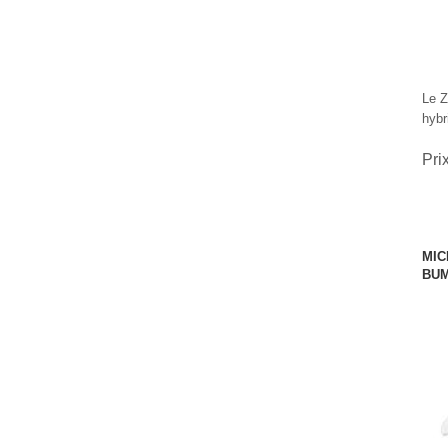
Le Z
hybr
Pri
MIC
BU