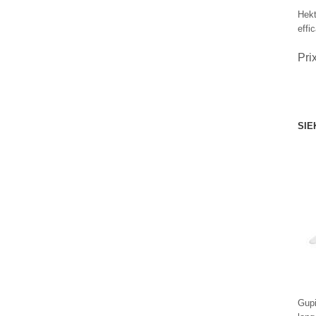
Hekt
effi
Pri
SIE
Gupi