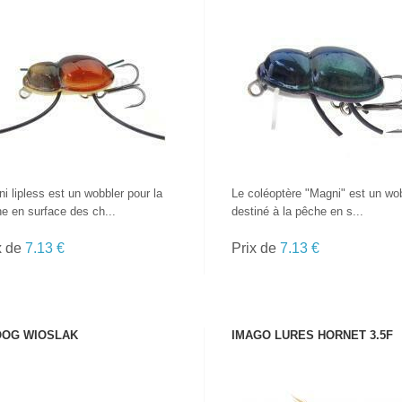
VOIR LE PRODUIT
VOIR LE PRODUIT
i lipless est un wobbler pour la
Le coléoptère "Magni" est un wo
e en surface des ch...
destiné à la pêche en s...
x de
7.13 €
Prix de
7.13 €
OG WIOSLAK
IMAGO LURES HORNET 3.5F