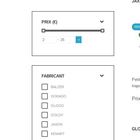
JAX
PRIX (€)
NO
-
FABRICANT
Peti
trap
BALZER
DORADO
Pri
GLOOG
GOLDY
JAXON
GLO
KENART