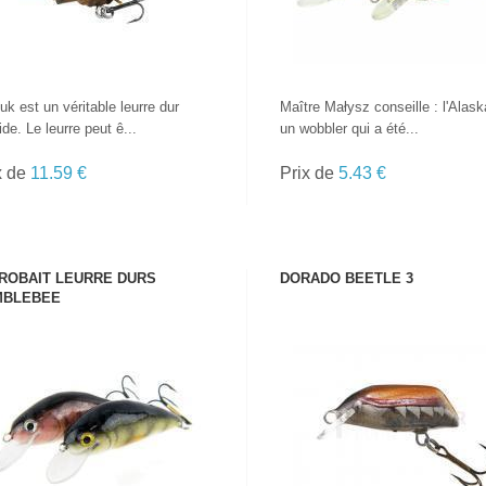
uk est un véritable leurre dur
Maître Małysz conseille : l'Alask
ide. Le leurre peut ê...
un wobbler qui a été...
x de
11.59 €
Prix de
5.43 €
ROBAIT LEURRE DURS
DORADO BEETLE 3
MBLEBEE
VOIR LE PRODUIT
VOIR LE PRODUIT