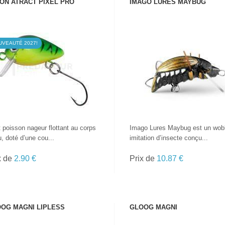
ON ATRACT PIXEL PRO
IMAGO LURES MAYBUG
UVEAUTÉ 2027!
VOIR LE PRODUIT
VOIR LE PRODUIT
t poisson nageur flottant au corps
Imago Lures Maybug est un wob
u, doté d’une cou...
imitation d’insecte conçu...
x de
2.90 €
Prix de
10.87 €
OG MAGNI LIPLESS
GLOOG MAGNI