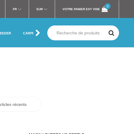
0
FR
EUR
VOTRE PANIER EST VIDE
FEEDER
CARPE
MER
SILURE
MOUCHE
VÊTEMENT