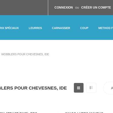
CONNEXION
CRÉER UN COMPTE
OU
RIX SPÉCIAUX
LEURRES
CARNASSIER
COUP
METHOD 
WOBBLERS POUR CHEVESNES, IDE
LERS POUR CHEVESNES, IDE