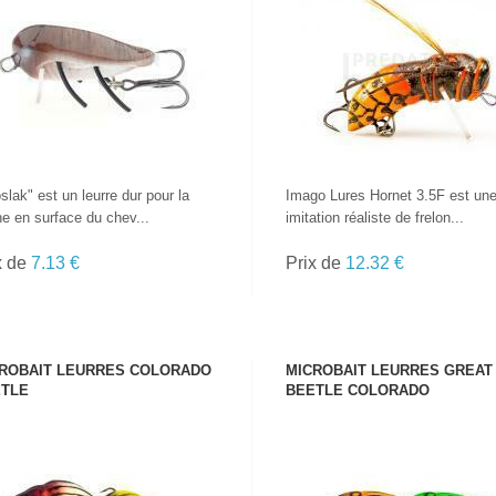
VOIR LE PRODUIT
VOIR LE PRODUIT
slak" est un leurre dur pour la
Imago Lures Hornet 3.5F est un
e en surface du chev...
imitation réaliste de frelon...
x de
7.13 €
Prix de
12.32 €
ROBAIT LEURRES COLORADO
MICROBAIT LEURRES GREAT
TOUTES LES
TLE
BEETLE COLORADO
CANNES
VOIR LE PRODUIT
VOIR LE PRODUIT