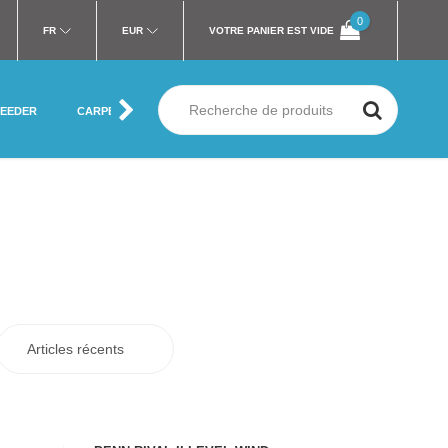
0
FR
EUR
VOTRE PANIER EST VIDE
FEEDER
CARPE
MER
SILURE
MOUCHE
VÊTEMENT