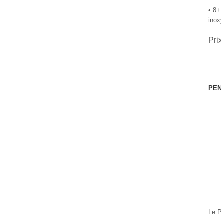
• 8+
inox
Pri
PEN
Le P