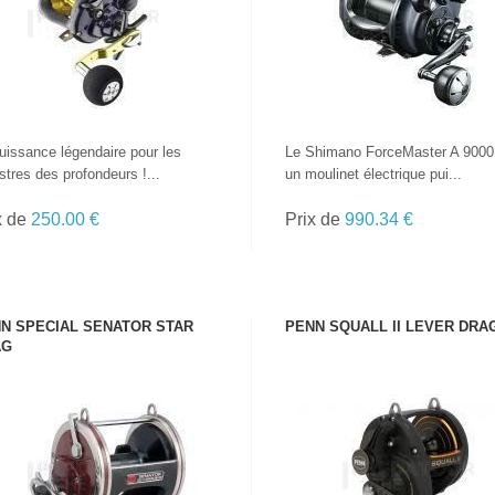
uissance légendaire pour les
Le Shimano ForceMaster A 9000
tres des profondeurs !...
un moulinet électrique pui...
x de
250.00 €
Prix de
990.34 €
N SPECIAL SENATOR STAR
PENN SQUALL II LEVER DRA
AG
VOIR LE PRODUIT
VOIR LE PRODUIT