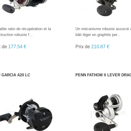
aible ratio de récupération et la
Un mécanisme robuste associé 
truction robuste f...
bâti léger en graphite per...
x de
177.54 €
Prix de
210.87 €
 GARCIA A20 LC
PENN FATHOM II LEVER DRA
VOIR LE PRODUIT
VOIR LE PRODUIT