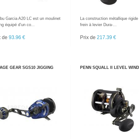
bu Garcia A20 LC est un moulinet
La construction métallique rigide 
ling équipé d’un co...
frein à levier Dura-...
x de
93.96 €
Prix de
217.39 €
AGE GEAR SGS10 JIGGING
PENN SQUALL II LEVEL WIND
VOIR LE PRODUIT
VOIR LE PRODUIT