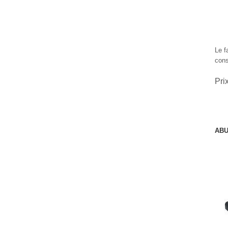
Le f
cons
Pri
ABU