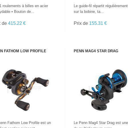
1 roulements à billes en acier
Le guide-fil répartit régulièrement 
ydable • Bouton de...
sur la bobine, ta...
x de
415.22 €
Prix de
155.31 €
N FATHOM LOW PROFILE
PENN MAG4 STAR DRAG
VOIR LE PRODUIT
VOIR LE PRODUIT
enn Fathom Low Profile est un
Le Penn Mag4 Star Drag est une