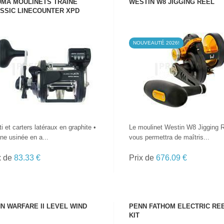
MA MOULINETS TRAINE
WESTIN W8 JIGGING REEL
SSIC LINECOUNTER XPD
NOUVEAUTÉ 2026!
VOIR LE PRODUIT
VOIR LE PRODUIT
ti et carters latéraux en graphite •
Le moulinet Westin W8 Jigging 
ne usinée en a...
vous permettra de maîtris...
x de
83.33 €
Prix de
676.09 €
N WARFARE II LEVEL WIND
PENN FATHOM ELECTRIC RE
KIT