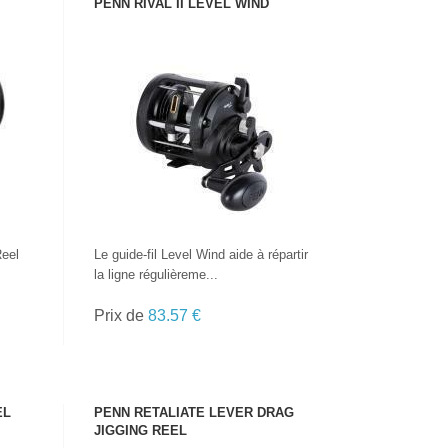
PENN RIVAL II LEVEL WIND
VOIR LE PRODUIT
Reel
Le guide-fil Level Wind aide à répartir
la ligne régulièreme...
Prix de
83.57 €
EL
PENN RETALIATE LEVER DRAG
JIGGING REEL