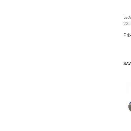
Le A
trol
Pri
SAV