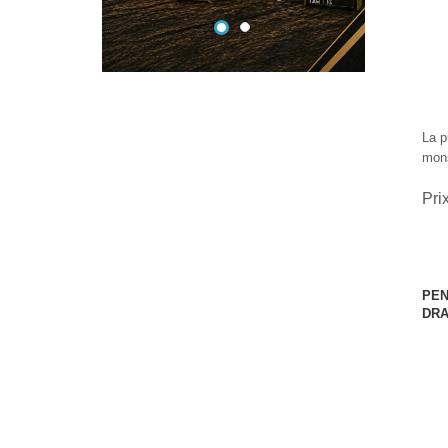
La p
mons
Pri
PEN
DR