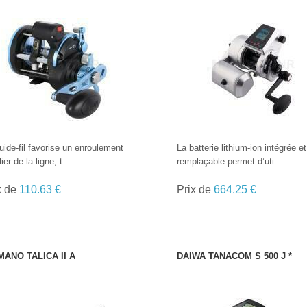
VOIR LE PRODUIT
VOIR LE PRODUIT
uide-fil favorise un enroulement
La batterie lithium-ion intégrée et
ier de la ligne, t...
remplaçable permet d’uti...
x de
110.63 €
Prix de
664.25 €
MANO TALICA II A
DAIWA TANACOM S 500 J *