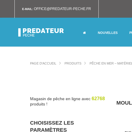
OFFICE@PREDATEUR-PECHE.FR
E-MAIL:
NOUVELLES
P
PAGE D'ACCUEIL
PRODUITS
PÊCHE EN MER – MATÉRIE
62768
Magasin de pêche en ligne avec
MOUL
produits !
CHOISISSEZ LES
PARAMÈTRES