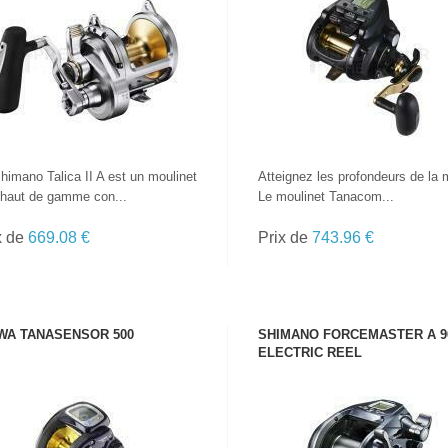
VOIR LE PRODUIT
VOIR LE PRODUIT
himano Talica II A est un moulinet
Atteignez les profondeurs de la 
haut de gamme con...
Le moulinet Tanacom...
x de
669.08 €
Prix de
743.96 €
TOUTES LES
CANNES
WA TANASENSOR 500
SHIMANO FORCEMASTER A 9
ELECTRIC REEL
VOIR LE PRODUIT
VOIR LE PRODUIT