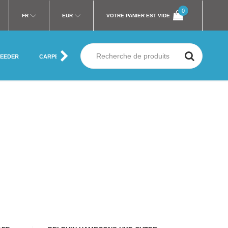
0
FR
EUR
VOTRE PANIER EST VIDE
FEEDER
CARPE
MER
SILURE
MOUCHE
VÊTEMENT