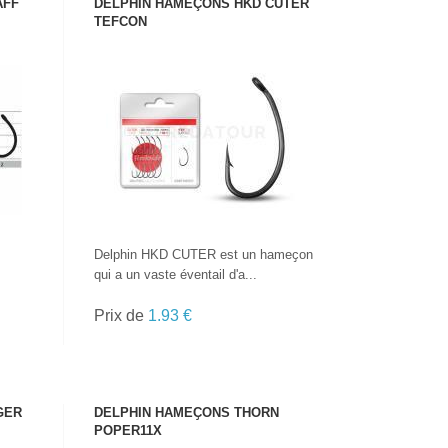
AFF
DELPHIN HAMEÇONS HKD CUTER
TEFCON
VOIR LE PRODUIT
Delphin HKD CUTER est un hameҫon
qui a un vaste éventail d'a...
Prix de
1.93 €
GER
DELPHIN HAMEҪONS THORN
POPER11X