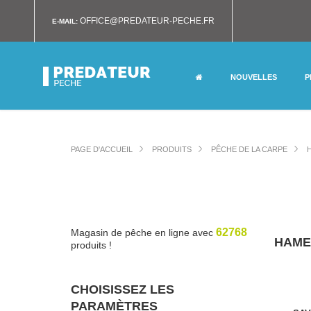
OFFICE@PREDATEUR-PECHE.FR
E-MAIL:
NOUVELLES
P
PAGE D'ACCUEIL
PRODUITS
PÊCHE DE LA CARPE
62768
Magasin de pêche en ligne avec
HAME
produits !
CHOISISSEZ LES
PARAMÈTRES