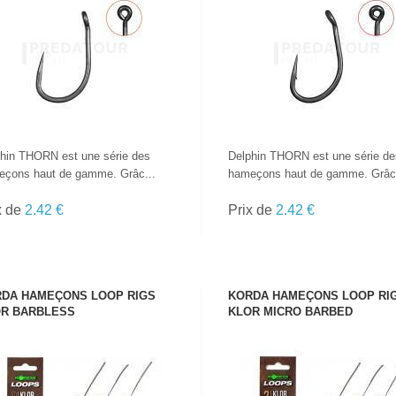
VOIR LE PRODUIT
VOIR LE PRODUIT
hin THORN est une série des
Delphin THORN est une série de
ҫons haut de gamme. Grâc...
hameҫons haut de gamme. Grâc.
x de
2.42 €
Prix de
2.42 €
TOUTES LES
DA HAMEÇONS LOOP RIGS
KORDA HAMEÇONS LOOP RI
CANNES
R BARBLESS
KLOR MICRO BARBED
VOIR LE PRODUIT
VOIR LE PRODUIT