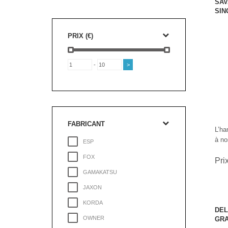
SAV
SIN
PRIX (€)
-
FABRICANT
L’ha
à no
ESP
FOX
Pri
GAMAKATSU
JAXON
KORDA
DEL
OWNER
GRA