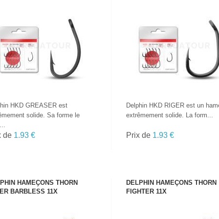
VOIR LE PRODUIT
VOIR LE PRODUIT
phin HKD GREASER est
Delphin HKD RIGER est un ham
êmement solide. Sa forme le
extrêmement solide. La form...
..
x de
1.93 €
Prix de
1.93 €
PHIN HAMEҪONS THORN
DELPHIN HAMEÇONS THORN
ER BARBLESS 11X
FIGHTER 11X