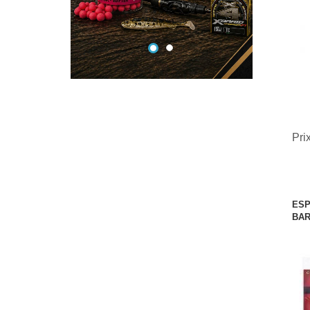
Pri
ESP
BA