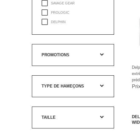
SAVAGE GEAR
PROLOGIC
DELPHIN
PROMOTIONS
Del
extr
préd.
TYPE DE HAMEÇONS
Pri
DEL
TAILLE
WID