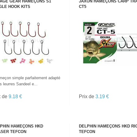
AGE GEAR HAMEÇONS S1
JAXON HAMEÇONS CARP TR
GLE HOOK KITS
CT5
VOIR LE PRODUIT
VOIR LE PRODUIT
meçon simple parfaitement adapté
s leurres Sandeel e...
x de
9.18 €
Prix de
3.19 €
PHIN HAMEÇONS HKD
DELPHIN HAMEÇONS HKD RI
SER TEFCON
TEFCON