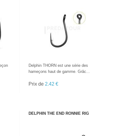
VOIR LE PRODUIT
eҫon
Delphin THORN est une série des
hameҫons haut de gamme. Grâc...
Prix de
2.42 €
DELPHIN THE END RONNIE RIG