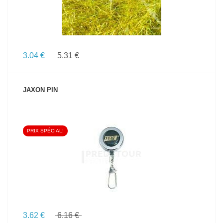
3.04 €
5.31 €
JAXON PIN
PRIX SPÉCIAL!
VOIR LE PRODUIT
3.62 €
6.16 €