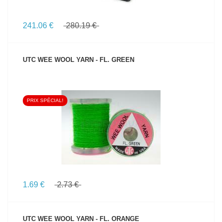
241.06 €
280.19 €
UTC WEE WOOL YARN - FL. GREEN
PRIX SPÉCIAL!
VOIR LE PRODUIT
1.69 €
2.73 €
UTC WEE WOOL YARN - FL. ORANGE