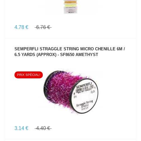
4.78 €
6.76 €
SEMPERFLI STRAGGLE STRING MICRO CHENILLE 6M /
6.5 YARDS (APPROX) - SF8650 AMETHYST
PRIX SPÉCIAL!
VOIR LE PRODUIT
3.14 €
4.40 €