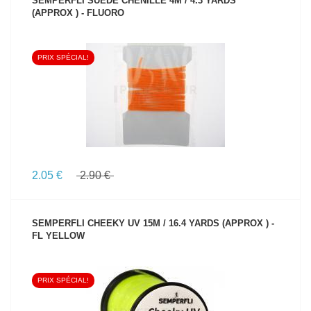
SEMPERFLI SUEDE CHENILLE 4M / 4.3 YARDS
(APPROX ) - FLUORO
PRIX SPÉCIAL!
VOIR LE PRODUIT
2.05 €
2.90 €
SEMPERFLI CHEEKY UV 15M / 16.4 YARDS (APPROX ) -
FL YELLOW
PRIX SPÉCIAL!
VOIR LE PRODUIT