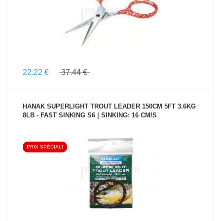
22.22 €
37.44 €
HANAK SUPERLIGHT TROUT LEADER 150CM 5FT 3.6KG
8LB - FAST SINKING S6 | SINKING: 16 CM/S
PRIX SPÉCIAL!
VOIR LE PRODUIT