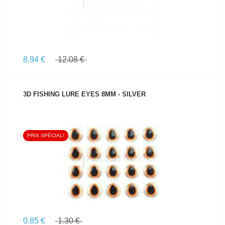
8.94 €
12.08 €
3D FISHING LURE EYES 8MM - SILVER
PRIX SPÉCIAL!
VOIR LE PRODUIT
0.85 €
1.30 €