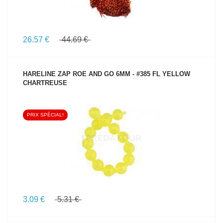
26.57 €
44.69 €
HARELINE ZAP ROE AND GO 6MM - #385 FL YELLOW
CHARTREUSE
PRIX SPÉCIAL!
VOIR LE PRODUIT
3.09 €
5.31 €