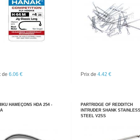
VOIR LE PRODUIT
VOIR LE PRODUIT
x de
6.06 €
Prix de
4.42 €
IKU HAMEÇONS HDA 254 -
PARTRIDGE OF REDDITCH
A
INTRUDER SHANK STAINLES
STEEL V2SS
VOIR LE PRODUIT
VOIR LE PRODUIT