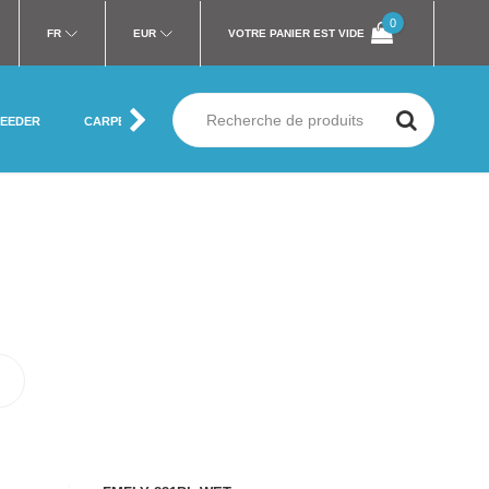
0
FR
EUR
VOTRE PANIER EST VIDE
FEEDER
CARPE
MER
SILURE
MOUCHE
VÊTEMENT