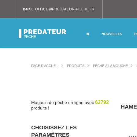
OFFICE@PREDATEUR-PECHE.FR
E-MAIL:
NOUVELLES
P
PAGE D'ACCUEIL
PRODUITS
PÊCHE À LA MOUCHE
62792
Magasin de pêche en ligne avec
HAME
produits !
CHOISISSEZ LES
PARAMÈTRES