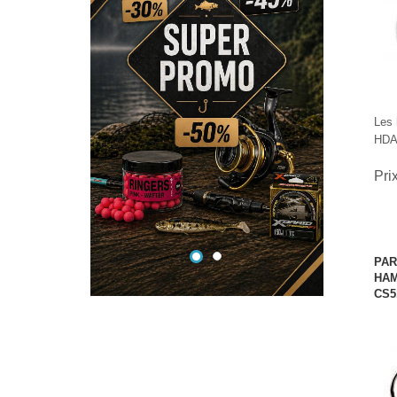
S
Les
HDA 
Pri
PAR
HAM
CS5