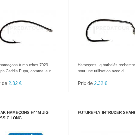
VOIR LE PRODUIT
VOIR LE PRODUIT
 hameçons à mouches 7023
Hameçons jig barbelés recherch
ph Caddis Pupa, comme leur
pour une utilisation avec d...
x de
2.32 €
Prix de
2.32 €
AK HAMEÇONS H44M JIG
FUTUREFLY INTRUDER SHAN
SSIC LONG