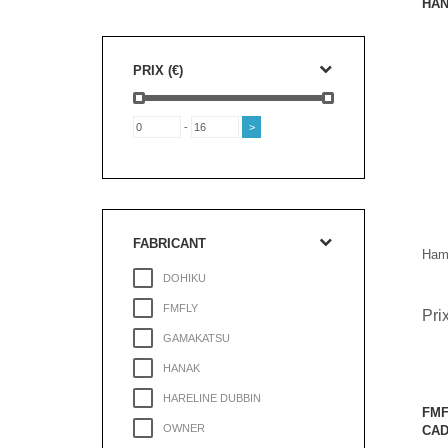
HAN
PRIX (€)
-
FABRICANT
Hame
DOHIKU
FMFLY
Pri
GAMAKATSU
HANAK
HARELINE DUBBIN
FMF
OWNER
CAD