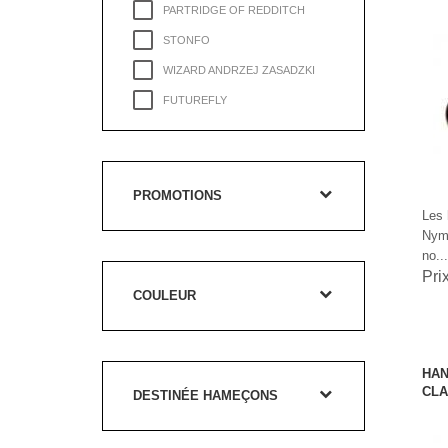
PARTRIDGE OF REDDITCH
STONFO
WIZARD ANDRZEJ ZASADZKI
FUTUREFLY
SPRITE HOOKS
PROMOTIONS
Les
Nym
no...
Pri
COULEUR
HAN
CLA
DESTINÉE HAMEÇONS