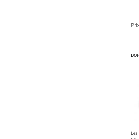
Pri
DOH
Les