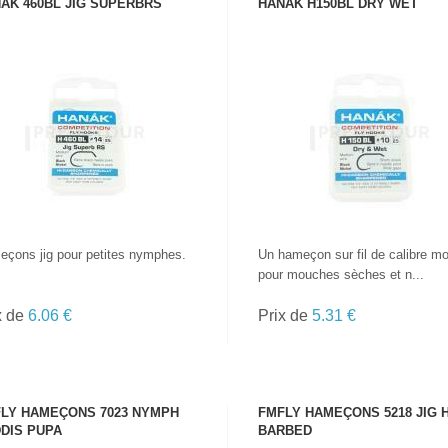
AK 460BL JIG SUPERBRS
HANAK H150BL DRY WET
VOIR LE PRODUIT
VOIR LE PRODUIT
çons jig pour petites nymphes.
Un hameçon sur fil de calibre m
pour mouches sèches et n...
x de
6.06 €
Prix de
5.31 €
LY HAMEÇONS 7023 NYMPH
FMFLY HAMEÇONS 5218 JIG 
DIS PUPA
BARBED