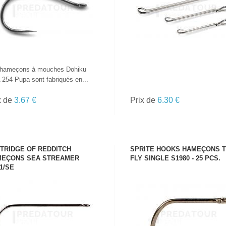
TOUTES LES
CANNES
 hameçons à mouches Dohiku
254 Pupa sont fabriqués en...
x de
3.67 €
Prix de
6.30 €
TRIDGE OF REDDITCH
SPRITE HOOKS HAMEÇONS 
EÇONS SEA STREAMER
FLY SINGLE S1980 - 25 PCS.
1/SE
VOIR LE PRODUIT
VOIR LE PRODUIT