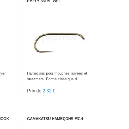
FMFLY 881BL WET
VOIR LE PRODUIT
oyen
Hameçons pour mouches noyées et
streamers. Forme classique d...
Prix de
2.32 €
HOOK
GAMAKATSU HAMEÇONS F314