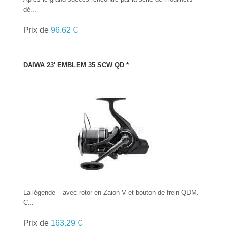
dé...
Prix de
96.62 €
DAIWA 23' EMBLEM 35 SCW QD *
VOIR LE PRODUIT
La légende – avec rotor en Zaion V et bouton de frein QDM.
C...
Prix de
163.29 €