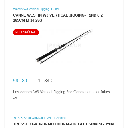
Westin W3 Vertical Jigging-T 2nd
CANNE WESTIN W3 VERTICAL JIGGING-T 2ND 6’2”
185CM M 14-28G
PRIX SPÉCIAL!
VOIR LE PRODUIT
59.18 €
111.84 €
Les cannes W3 Vertical Jigging 2nd Generation sont faites
av...
YGK X-Braid OhDragon X4 F1 Sinking
TRESSE YGK X-BRAID OHDRAGON X4 F1 SINKING 150M