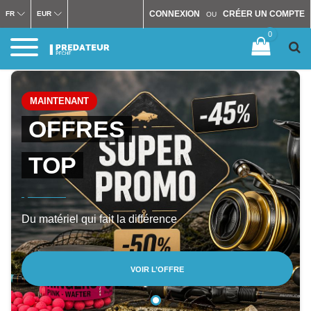
CONNEXION
CRÉER UN COMPTE
FR
EUR
OU
0
MAINTENANT
OFFRES
TOP
Du matériel qui fait la différence
VOIR L’OFFRE