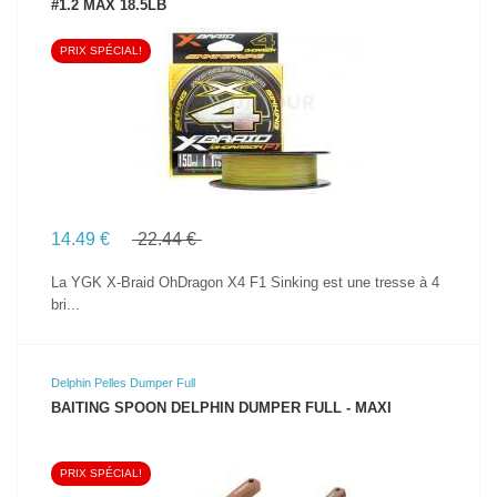
#1.2 MAX 18.5LB
PRIX SPÉCIAL!
VOIR LE PRODUIT
14.49 €
22.44 €
La YGK X-Braid OhDragon X4 F1 Sinking est une tresse à 4
bri...
Delphin Pelles Dumper Full
BAITING SPOON DELPHIN DUMPER FULL - MAXI
PRIX SPÉCIAL!
VOIR LE PRODUIT