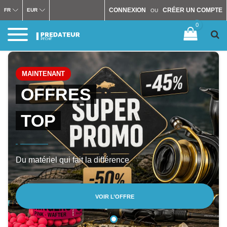
CONNEXION
CRÉER UN COMPTE
FR
EUR
OU
0
MAINTENANT
OFFRES
TOP
Du matériel qui fait la différence
VOIR L’OFFRE