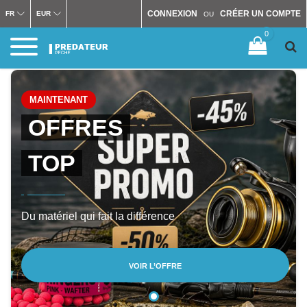
CONNEXION
CRÉER UN COMPTE
FR
EUR
OU
0
MAINTENANT
OFFRES
TOP
Du matériel qui fait la différence
VOIR L’OFFRE