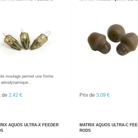
VOIR LE PRODUIT
VOIR LE PRODUIT
TOUTES LES
CANNES
le moulage permet une forme
a aérodynamique...
x de
2.42 €
Prix de
3.09 €
RIX AQUOS ULTRA-X FEEDER
MATRIX AQUOS ULTRA-C FE
DS
RODS