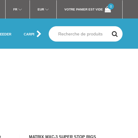
0
FR
EUR
VOTRE PANIER EST VIDE
FEEDER
CARPE
MER
SILURE
MOUCHE
VÊTEMENT
D
MATRIX MXC-3 SUPER STOP RIGS