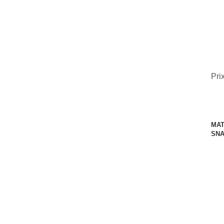
Pri
MAT
SNA