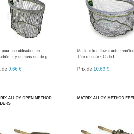
VOIR LE PRODUIT
VOIR LE PRODUIT
l pour une utilisation en
Maille « free flow » anti-emmêle
odrôme, y compris sur de g...
Tête robuste • Cade l...
x de
9.66 €
Prix de
10.63 €
RIX ALLOY OPEN METHOD
MATRIX ALLOY METHOD FEE
EDERS
VOIR LE PRODUIT
VOIR LE PRODUIT