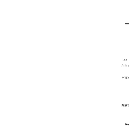
Les 
été 
Pri
MAT