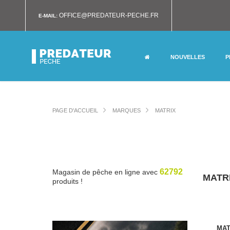
OFFICE@PREDATEUR-PECHE.FR
E-MAIL:
NOUVELLES
P
PAGE D'ACCUEIL
MARQUES
MATRIX
62792
Magasin de pêche en ligne avec
MATR
produits !
MAT