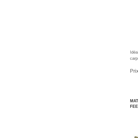
Idéa
carp
Pri
MAT
FE