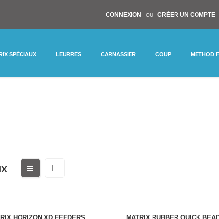
CONNEXION
CRÉER UN COMPTE
OU
RIX SPÉCIAUX
LEURRES
CARNASSIER
COUP
METHOD 
IX
RIX HORIZON XD FEEDERS
MATRIX RUBBER QUICK BEA