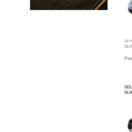
La s
SLHX
Pri
SEL
SLH