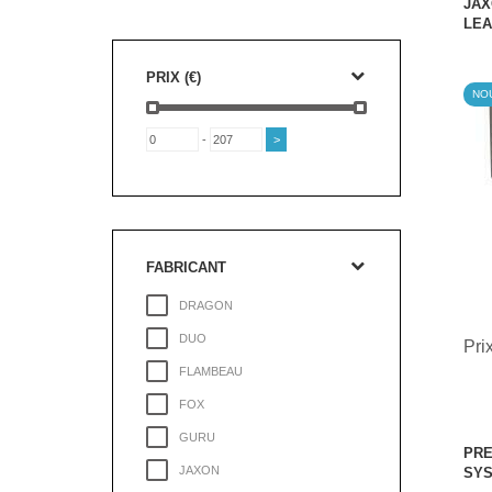
JAX
LEA
PRIX (€)
NO
-
FABRICANT
DRAGON
DUO
Pri
FLAMBEAU
FOX
GURU
PRE
JAXON
SY