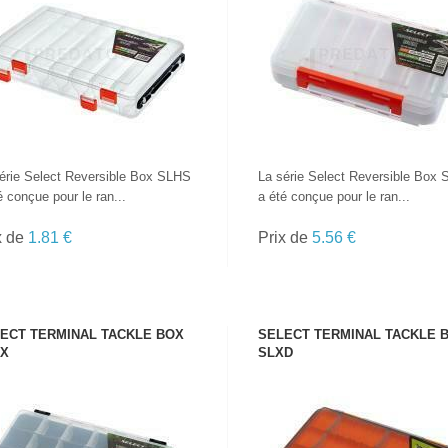
VOIR LE PRODUIT
VOIR LE PRODUIT
érie Select Reversible Box SLHS
La série Select Reversible Box
é conçue pour le ran...
a été conçue pour le ran...
x de
1.81 €
Prix de
5.56 €
TOUTES LES
CANNES
ECT TERMINAL TACKLE BOX
SELECT TERMINAL TACKLE 
X
SLXD
VOIR LE PRODUIT
VOIR LE PRODUIT