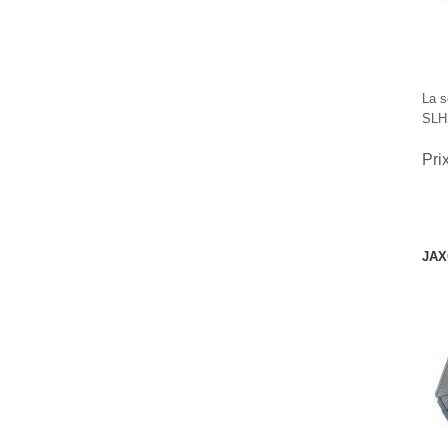
La s
SLHS
Pri
JAX