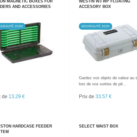
ON MAGNETIC BOXES FOR
WESTIN W3 WP FLOATING
DERS AND ACCESSORIES
ACCESORY BOX
UVEAUTÉ 2026!
NOUVEAUTÉ 2026!
VOIR LE PRODUIT
VOIR LE PRODUIT
Gardez vos objets de valeur au 
lors de vos sorties de pê...
x de
13.29 €
Prix de
33.57 €
STON HARDCASE FEEDER
SELECT WAIST BOX
STEM