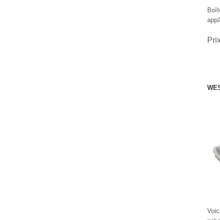
Boît
appâ
Pri
WES
Voic