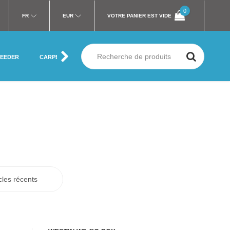
0
FR
EUR
VOTRE PANIER EST VIDE
FEEDER
CARPE
MER
SILURE
MOUCHE
VÊTEMENT