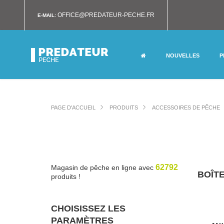
OFFICE@PREDATEUR-PECHE.FR
E-MAIL:
NOUVELLES
P
PAGE D'ACCUEIL
PRODUITS
ACCESSOIRES DE PÊCHE
62792
Magasin de pêche en ligne avec
BOÎT
produits !
CHOISISSEZ LES
PARAMÈTRES