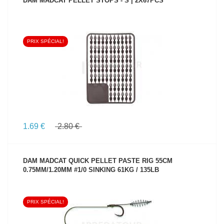
DAM MADCAT PELLET STOPS - S | 2X67PCS
PRIX SPÉCIAL!
VOIR LE PRODUIT
1.69 €
2.80 €
DAM MADCAT QUICK PELLET PASTE RIG 55CM
0.75MM/1.20MM #1/0 SINKING 61KG / 135LB
PRIX SPÉCIAL!
VOIR LE PRODUIT