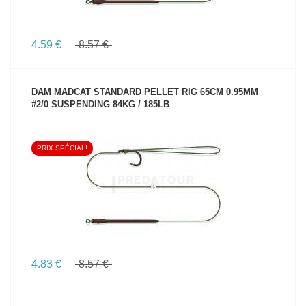
4.59 €
8.57 €
DAM MADCAT STANDARD PELLET RIG 65CM 0.95MM
#2/0 SUSPENDING 84KG / 185LB
PRIX SPÉCIAL!
VOIR LE PRODUIT
4.83 €
8.57 €