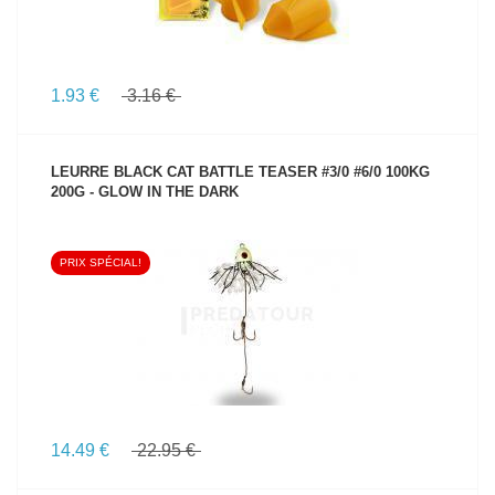
1.93 €
3.16 €
LEURRE BLACK CAT BATTLE TEASER #3/0 #6/0 100KG
200G - GLOW IN THE DARK
PRIX SPÉCIAL!
VOIR LE PRODUIT
14.49 €
22.95 €