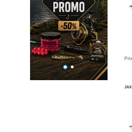
S
Pri
JAX