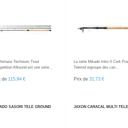
VOIR LE PRODUIT
VOIR LE PRODUIT
himano Technium Trout
La série Mikado Intro II Cork Po
etition Allround est une série...
Telerod regroupe des can...
x de
115.94 €
Prix de
31.73 €
ADO SASORI TELE GROUND
JAXON CARACAL MULTI TEL