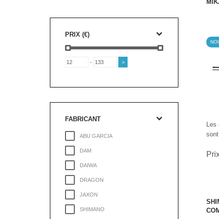
MIK
PRIX (€)
NO
-
FABRICANT
Les 
sont
ABU GARCIA
DAM
Pri
DAIWA
DRAGON
JAXON
SHI
SHIMANO
COM