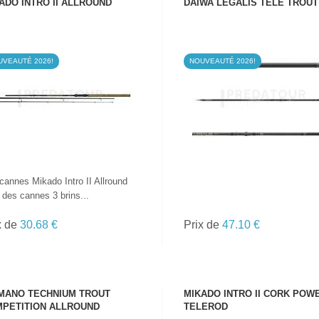
ADO INTRO II ALLROUND
DAIWA LEGALIS TELE TROUT
UVEAUTÉ 2026!
NOUVEAUTÉ 2026!
VOIR LE PRODUIT
VOIR LE PRODUIT
cannes Mikado Intro II Allround
 des cannes 3 brins...
x de
30.68 €
Prix de
47.10 €
MANO TECHNIUM TROUT
MIKADO INTRO II CORK POW
PETITION ALLROUND
TELEROD