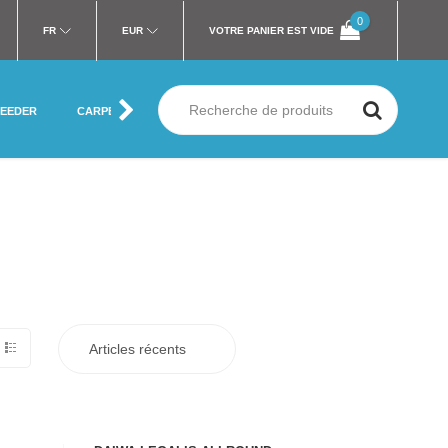
0
FR
EUR
VOTRE PANIER EST VIDE
FEEDER
CARPE
MER
SILURE
MOUCHE
VÊTEMENT