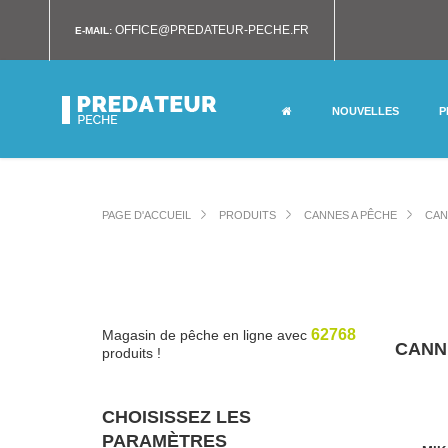
OFFICE@PREDATEUR-PECHE.FR
E-MAIL:
NOUVELLES
P
PAGE D'ACCUEIL
PRODUITS
CANNES A PÊCHE
CAN
62768
Magasin de pêche en ligne avec
CANN
produits !
CHOISISSEZ LES
PARAMÈTRES