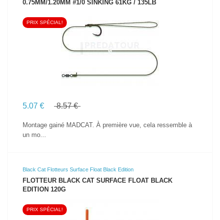
0.75MM/1.20MM #1/0 SINKING 61KG / 135LB
PRIX SPÉCIAL!
VOIR LE PRODUIT
5.07 €
8.57 €
Montage gainé MADCAT. À première vue, cela ressemble à
un mo...
Black Cat Flotteurs Surface Float Black Edition
FLOTTEUR BLACK CAT SURFACE FLOAT BLACK
EDITION 120G
PRIX SPÉCIAL!
VOIR LE PRODUIT