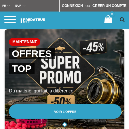
CONNEXION
CRÉER UN COMPTE
FR
EUR
OU
0
MAINTENANT
OFFRES
TOP
Du matériel qui fait la différence
VOIR L’OFFRE