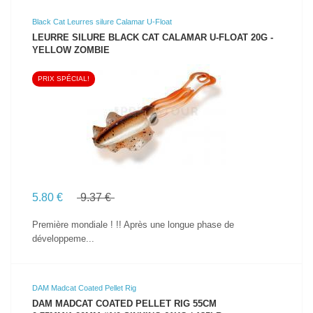
Black Cat Leurres silure Calamar U-Float
LEURRE SILURE BLACK CAT CALAMAR U-FLOAT 20G -
YELLOW ZOMBIE
PRIX SPÉCIAL!
VOIR LE PRODUIT
5.80 €
9.37 €
Première mondiale ! !! Après une longue phase de
développeme...
DAM Madcat Coated Pellet Rig
DAM MADCAT COATED PELLET RIG 55CM