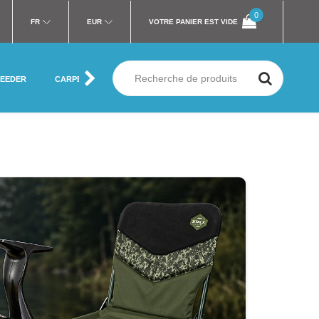
0
FR
EUR
VOTRE PANIER EST VIDE
FEEDER
CARPE
MER
SILURE
MOUCHE
VÊTEMENT