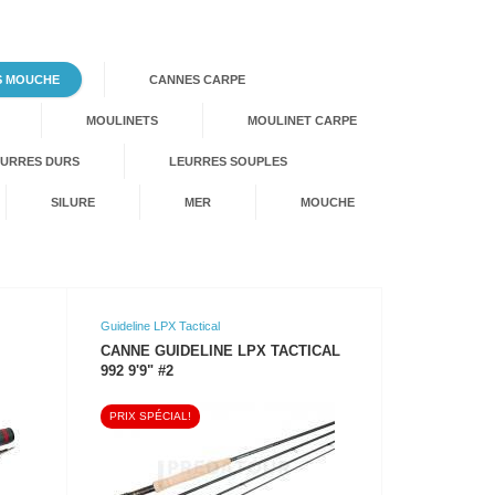
S MOUCHE
CANNES CARPE
MOULINETS
MOULINET CARPE
EURRES DURS
LEURRES SOUPLES
SILURE
MER
MOUCHE
Guideline LPX Tactical
CANNE GUIDELINE LPX TACTICAL
992 9'9" #2
PRIX SPÉCIAL!
VOIR LE PRODUIT