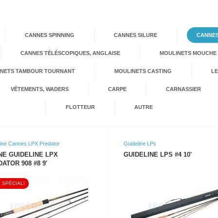
CANNES SPINNING
CANNES SILURE
CANNE
CANNES TÉLÉSCOPIQUES, ANGLAISE
MOULINETS MOUCHE
INETS TAMBOUR TOURNANT
MOULINETS CASTING
L
VÊTEMENTS, WADERS
CARPE
CARNASSIER
FLOTTEUR
AUTRE
line Cannes LPX Predator
Guideline LPs
NE GUIDELINE LPX
GUIDELINE LPS #4 10'
ATOR 908 #8 9'
 SPÉCIAL!
VOIR LE PRODUIT
VOIR LE PRODUIT