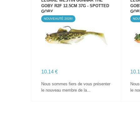
LEURRE WESTIN GUNNAR THE
LEU
GOBY R2F 12.5CM 37G - SPOTTED
GOBY
GOBY
GOB
NOUVEAUTÉ 2026!
NOU
VOIR LE PRODUIT
10.14 €
10.1
Nous sommes fiers de vous présenter
Nous
le nouveau membre de la...
le no