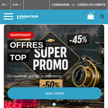
CONNEXION
CRÉER UN COMPTE
FR
EUR
OU
0
MAINTENANT
OFFRES
TOP
Du matériel qui fait la différence
VOIR L’OFFRE