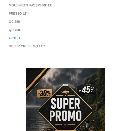
MOULINETS SWEEPFIRE EC
PRESSO LT *
QC 750
QR 750
> RX LT
SILVER CREEK MQ LT *