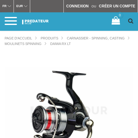
CONNEXION
CRÉER UN COMPTE
FR
EUR
OU
0
PAGE D'ACCUEIL
PRODUITS
CARNASSIER - SPINNING, CASTING
MOULINETS SPINNING
DAIWA RX LT