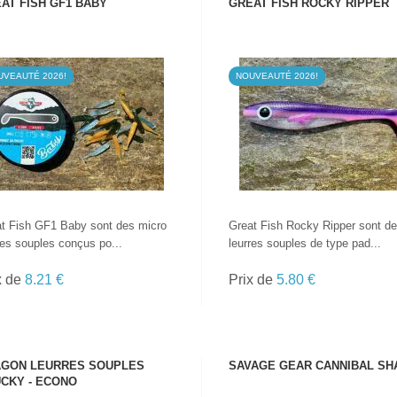
AT FISH GF1 BABY
GREAT FISH ROCKY RIPPER
UVEAUTÉ 2026!
NOUVEAUTÉ 2026!
VOIR LE PRODUIT
VOIR LE PRODUIT
t Fish GF1 Baby sont des micro
Great Fish Rocky Ripper sont d
res souples conçus po...
leurres souples de type pad...
x de
8.21 €
Prix de
5.80 €
GON LEURRES SOUPLES
SAVAGE GEAR CANNIBAL SH
CKY - ECONO