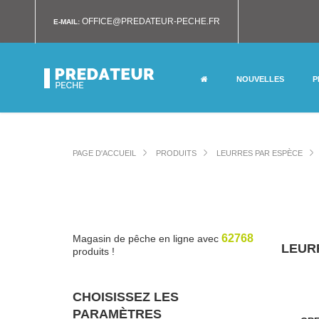
OFFICE@PREDATEUR-PECHE.FR
E-MAIL:
NOUVELLES
P
PAGE D'ACCUEIL
PRODUITS
LEURRES PAR ESPÈCE
62768
Magasin de pêche en ligne avec
LEUR
produits !
CHOISISSEZ LES
PARAMÈTRES