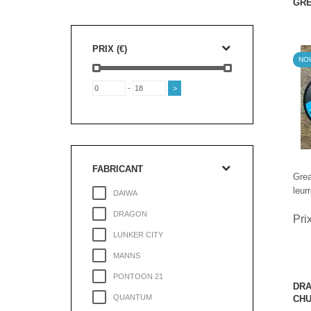
GRE
PRIX (€)
NO
-
FABRICANT
Grea
leur
DAIWA
DRAGON
Pri
LUNKER CITY
MANNS
PONTOON 21
DRA
QUANTUM
CHU