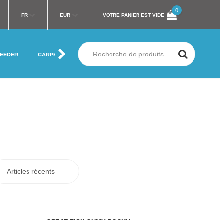
0
FR
EUR
VOTRE PANIER EST VIDE
FEEDER
CARPE
MER
SILURE
MOUCHE
VÊTEMENT