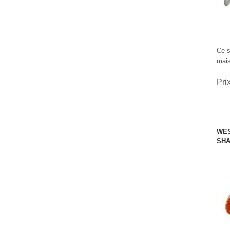
Ce s
mais
Pri
WES
SHA