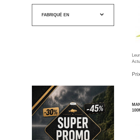
FABRIQUÉ EN
Leur
Actu
Pri
MAN
100
S