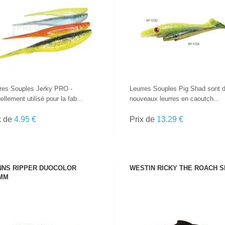
VOIR LE PRODUIT
VOIR LE PRODUIT
res Souples Jerky PRO -
Leurres Souples Pig Shad sont 
ellement utilisé pour la fab...
nouveaux leurres en caoutch...
x de
4.95 €
Prix de
13.29 €
NS RIPPER DUOCOLOR
WESTIN RICKY THE ROACH S
MM
VOIR LE PRODUIT
VOIR LE PRODUIT
TOUTES LES