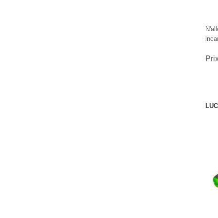
N'al
inca
Pri
LUC