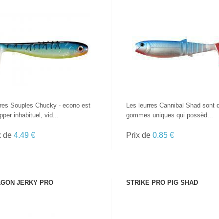
VOIR LE PRODUIT
VOIR LE PRODUIT
res Souples Chucky - econo est
Les leurres Cannibal Shad sont 
pper inhabituel, vid...
gommes uniques qui possèd...
x de
4.49 €
Prix de
0.85 €
GON JERKY PRO
STRIKE PRO PIG SHAD