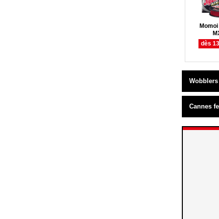
Momoi 
M
dès 13
Wobblers 
Cannes fe