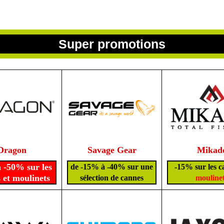
Super promotions
Dragon
Savage Gear
Mikad
 -50% sur les
de -15% à -40% sur une
-15% sur les c
 et moulinets
sélection de cannes
mouline