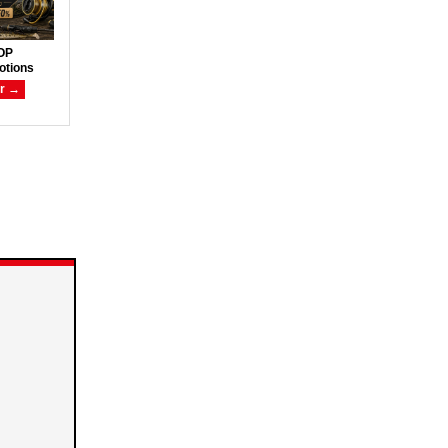
OP
otions
ir →