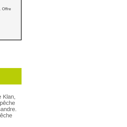
 Offre
e Klan,
 pêche
sandre.
pêche