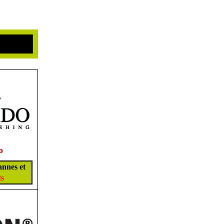
o
annes et
ts