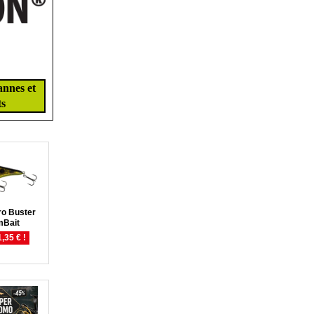
annes et
ts
ro Buster
mBait
,35 € !