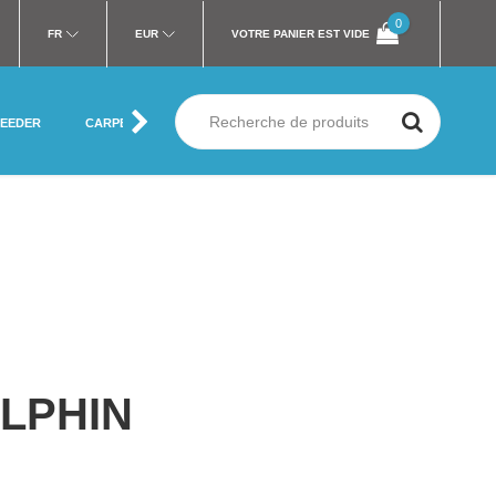
0
FR
EUR
VOTRE PANIER EST VIDE
FEEDER
CARPE
MER
SILURE
MOUCHE
VÊTEMENT
ELPHIN