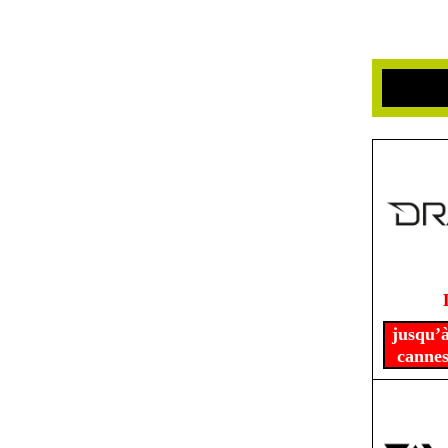
jusqu’à
cannes