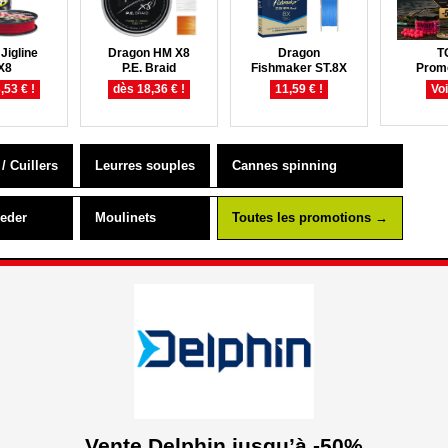
Jigline
Dragon HM X8
Dragon
T
X8
P.E. Braid
Fishmaker ST.8X
Prom
,53 € !
dès 18,36 € !
11,59 € !
Vo
/ Cuillers
Leurres souples
Cannes spinning
eder
Moulinets
Toutes les promotions →
Vente Delphin jusqu’à -50%