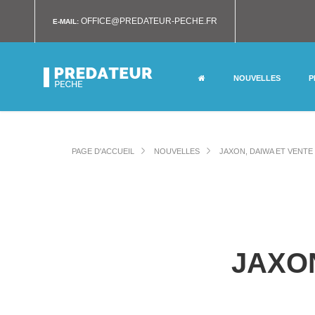
OFFICE@PREDATEUR-PECHE.FR
E-MAIL:
NOUVELLES
P
PAGE D'ACCUEIL
NOUVELLES
JAXON, DAIWA ET VENTE
JAXON