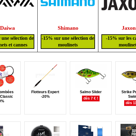
Daiwa
Shimano
Jaxon
une sélection de
-15% sur une sélection de
-15% sur les c
ets et cannes
moulinets
mouline
lombées
Flotteurs Expert
Salmo Slider
Strike P
Classic
-20%
Swi
dès 7 € !
0%
dès 11