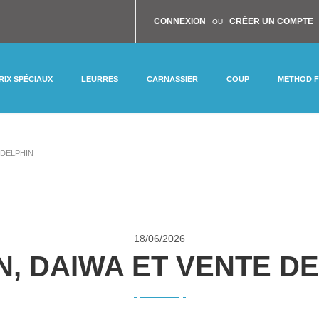
CONNEXION
CRÉER UN COMPTE
OU
RIX SPÉCIAUX
LEURRES
CARNASSIER
COUP
METHOD 
 DELPHIN
18/
06/2026
, DAIWA ET VENTE D