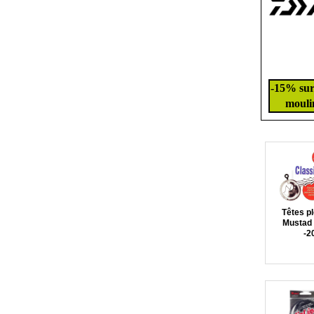
-15% sur 
moulin
Têtes p
Mustad 
-2