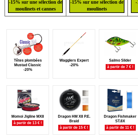
-15% sur une sélection de
-15% sur une sélection de
-
moulinets et cannes
moulinets
Têtes plombées
Wagglers Expert
Salmo Slider
Mustad Classic
-20%
à partir de 7 € !
-20%
Momoi Jigline MX8
Dragon HM X8 P.E.
Dragon Fishmaker
Braid
ST.8X
à partir de 13 € !
à partir de 15 € !
à partir de 11 € !