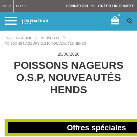
CONNEXION
CRÉER UN COMPTE
FR
EUR
OU
0
PAGE D'ACCUEIL
NOUVELLES
POISSONS NAGEURS O.S.P, NOUVEAUTÉS HENDS
25/
06/2026
POISSONS NAGEURS
O.S.P, NOUVEAUTÉS
HENDS
Offres spéciales