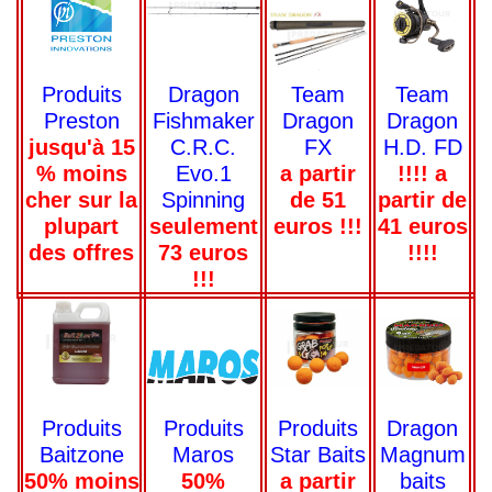
Produits
Team
Team
Dragon
Preston
Dragon
Dragon
Fishmaker
jusqu'à 15
FX
H.D. FD
C.R.C.
% moins
a partir
!!!! a
Evo.1
cher sur la
de 51
partir de
Spinning
plupart
euros !!!
41 euros
seulement
des offres
!!!!
73 euros
!!!
Produits
Produits
Dragon
Produits
Baitzone
Star Baits
Magnum
Maros
50% moins
a partir
baits
50%