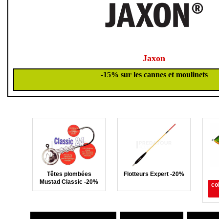
Jaxon
-15% sur les cannes et moulinets
Têtes plombées
Flotteurs Expert -20%
Mustad Classic -20%
co