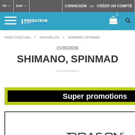
CONNEXION
CRÉER UN COMPTE
FR
EUR
OU
0
PAGE D'ACCUEIL
NOUVELLES
SHIMANO, SPINMAD
21/
05/2026
SHIMANO, SPINMAD
Super promotions