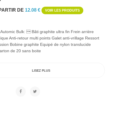
 PARTIR DE
12.08 €
VOIR LES PRODUITS
Automic Bulk:  Bâti graphite ultra fin Frein arrière
que Anti-retour multi points Galet anti-vrillage Ressort
sion Bobine graphite Equipé de nylon translucide
carton de 20 sans boite
LISEZ PLUS