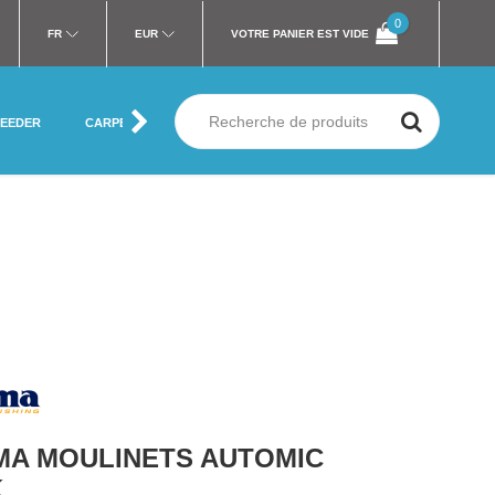
0
FR
EUR
VOTRE PANIER EST VIDE
FEEDER
CARPE
MER
SILURE
MOUCHE
VÊTEMENT
A MOULINETS AUTOMIC
K