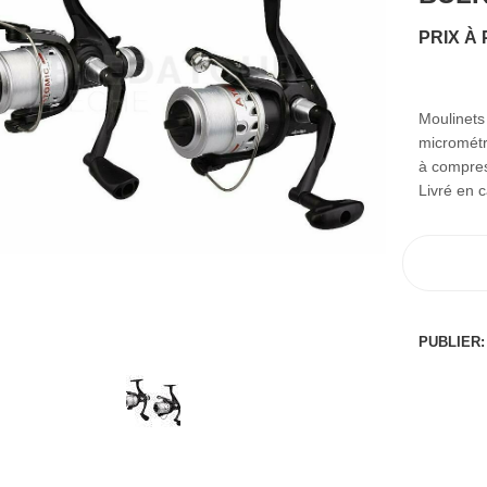
PRIX À
Moulinets 
micrométri
à compres
Livré en 
PUBLIER: