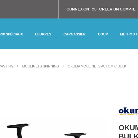
CONNEXION
CRÉER UN COMPTE
OU
RIX SPÉCIAUX
LEURRES
CARNASSIER
COUP
METHOD 
 CASTING
MOULINETS SPINNING
OKUMA MOULINETS AUTOMIC BULK
OKUM
BUL