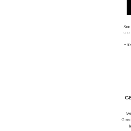
Son 
une 
Pri
G
Ge
Geecr
l