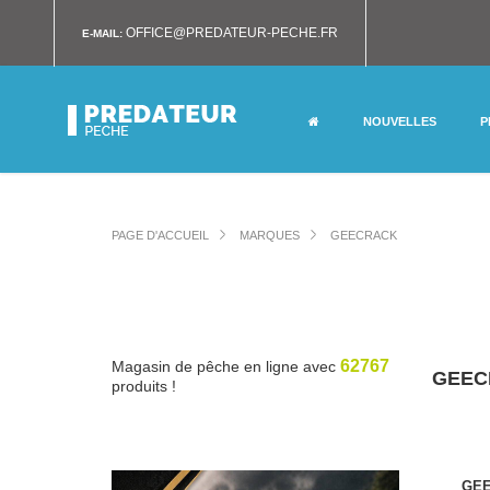
OFFICE@PREDATEUR-PECHE.FR
E-MAIL:
NOUVELLES
P
PAGE D'ACCUEIL
MARQUES
GEECRACK
62767
Magasin de pêche en ligne avec
GEEC
produits !
GEE