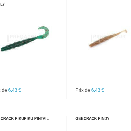
LY
VOIR LE PRODUIT
VOIR LE PRODUIT
TOUTES LES
CANNES
x de
6.43 €
Prix de
6.43 €
CRACK PIKUPIKU PINTAIL
GEECRACK PINDY