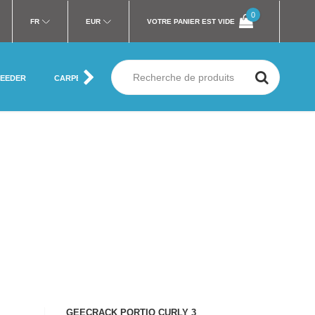
0
FR
EUR
VOTRE PANIER EST VIDE
FEEDER
CARPE
MER
SILURE
MOUCHE
VÊTEMENT
GEECRACK PORTIO CURLY 3