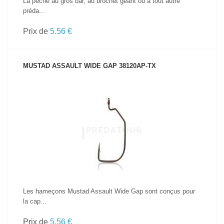
La pêche au gros bar, au brochet géant ou à tout autre
préda...
Prix de
5.56 €
MUSTAD ASSAULT WIDE GAP 38120AP-TX
VOIR LE PRODUIT
Les hameçons Mustad Assault Wide Gap sont conçus pour
la cap...
Prix de
5.56 €