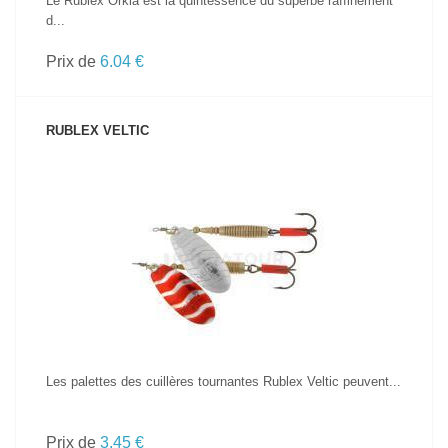
Le Rublex Orkla est la quintessence du superbe raffinement
d...
Prix de
6.04 €
RUBLEX VELTIC
VOIR LE PRODUIT
Les palettes des cuillères tournantes Rublex Veltic peuvent...
Prix de
3.45 €