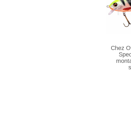
Chez Ow
Spec
monta