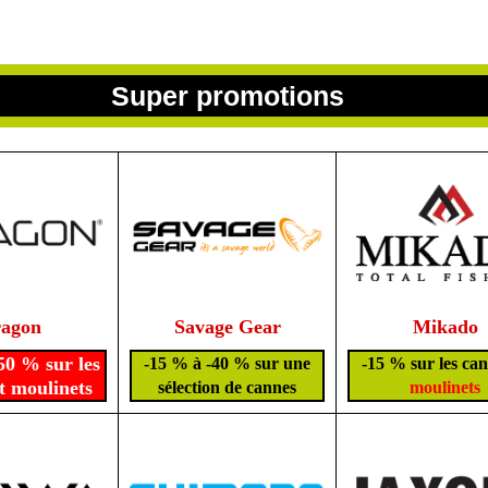
Super promotions
agon
Savage Gear
Mikado
50 % sur les
-15 % à -40 % sur une
-15 % sur les can
t moulinets
sélection de cannes
moulinets