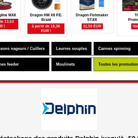
gline MX8
Dragon HM X8 P.E.
Dragon Fishmaker
T
Braid
ST.8X
Prom
 de 13,53
R !
à partir de 18,36
11,59 EUR
Vo
EUR !
sons nageurs / Cuillers
Leurres souples
Cannes spinning
nes feeder
Moulinets
Toutes les promotio