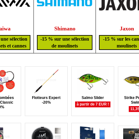
aiwa
Shimano
Jaxon
une sélection
-15 % sur une sélection
-15 % sur les can
ets et cannes
de moulinets
moulinets
lombées
Flotteurs Expert
Salmo Slider
Strike P
Classic
-20%
Swi
à partir de 7 EUR !
0%
11,3