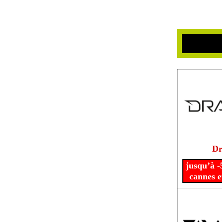
Dr
jusqu’à -
cannes e