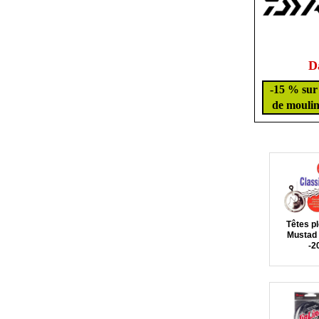
D
-15 % sur 
de moulin
Têtes p
Mustad 
-2