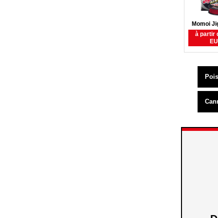
Momoi Ji
à partir
EU
Pois
Can