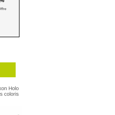
 %
ffre
xon Holo
s coloris