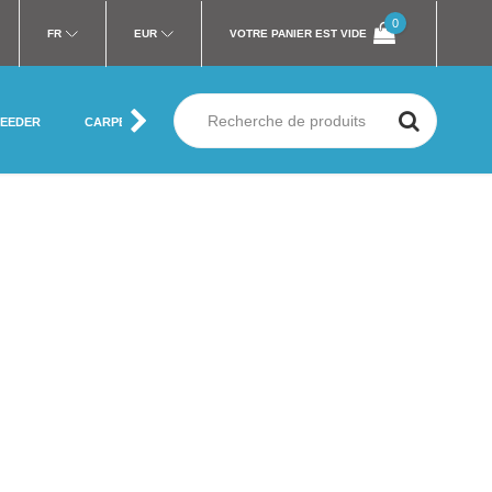
0
FR
EUR
VOTRE PANIER EST VIDE
FEEDER
CARPE
MER
SILURE
MOUCHE
VÊTEMENT