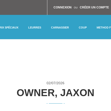
CONNEXION
CRÉER UN COMPTE
OU
RIX SPÉCIAUX
LEURRES
CARNASSIER
COUP
METHOD 
02/
07/2026
OWNER, JAXON