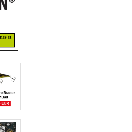
nes et
ro Buster
mBait
5 EUR